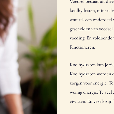
Voedsel bestaat uit div
koolhydraten, mineralen
water is een onderdeel
gescheiden van voedsel 
voeding. En voldoende w
functioneren.
Koolhydraten kun je zie
Koolhydraten worden do
zorgen voor energie. T
weinig energie. Te veel
eiwitten. En vezels zij