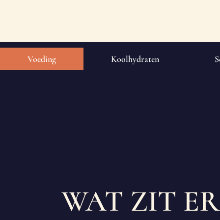
SKIP
TO
CONTENT
Voeding
Koolhydraten
S
WAT ZIT ER