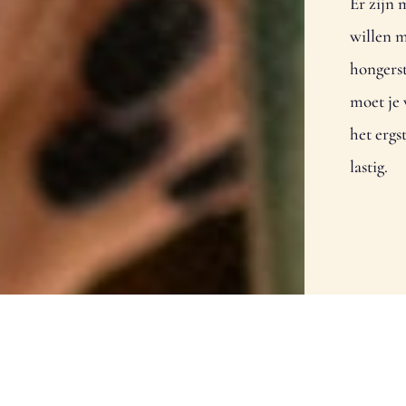
Er zijn 
willen m
hongers
moet je 
het ergs
lastig.