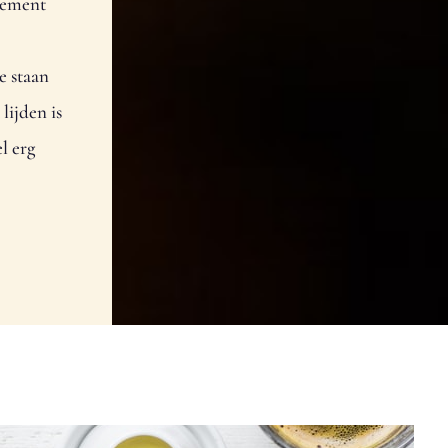
tement
e staan
lijden is
l erg