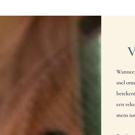
V
Wanneer 
snel ont
betekent
een rek
mens tus