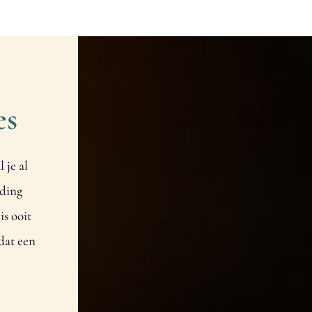
es
 je al
eding
is ooit
dat een